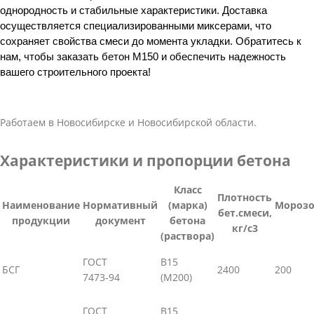
однородность и стабильные характеристики. Доставка
осуществляется специализированными миксерами, что
сохраняет свойства смеси до момента укладки.
Обратитесь к
нам, чтобы заказать бетон М150 и обеспечить надежность
вашего строительного проекта!
Работаем в Новосибирске и Новосибирской области.
Характеристики и пропорции бетона
Класс
Плотность
Наименование
Нормативный
(марка)
Морозо
бет.смеси,
продукции
документ
бетона
кг/с3
(раствора)
ГОСТ
В15
БСГ
2400
200
7473-94
(М200)
ГОСТ
В15