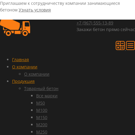
Приглашаем к сотрудничеству компании занимающиеся
бетоном
Узнать условия
+7 (967)
555-13-89
Закажи бетон прямо сейчас
Главная
О компании
О компании
Продукция
Товарный бетон
Все марки
М50
М100
М150
М200
М250