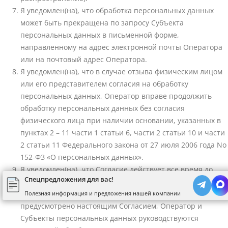
Я уведомлен(на), что обработка персональных данных
может быть прекращена по запросу Субъекта
персональных данных в письменной форме,
направленному на адрес электронной почты Оператора
или на почтовый адрес Оператора.
Я уведомлен(на), что в случае отзыва физическим лицом
или его представителем согласия на обработку
персональных данных, Оператор вправе продолжить
обработку персональных данных без согласия
физического лица при наличии основании, указанных в
пунктах 2 – 11 части 1 статьи 6, части 2 статьи 10 и части
2 статьи 11 Федерального закона от 27 июля 2006 года No
152-ФЗ «О персональных данных».
Я уведомлен(на), что Согласие действует все время до
Спецпредложения для вас!
момента прекращения обработки персональных данных.
Я уведомлен(на), что во всем остальном, что не
Полезная информация и предложения нашей компании
предусмотрено настоящим Согласием, Оператор и
Субъекты персональных данных руководствуются