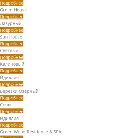
Подробнее
Green House
Подробнее
Лазурный
Подробнее
Sun House
Подробнее
Светлый
Подробнее
Калиновый
Подробнее
Идиллия
Подробнее
Березки Озёрный
Подробнее
Сочи
Подробнее
Идиллия
Подробнее
Green Wood Residence & SPA