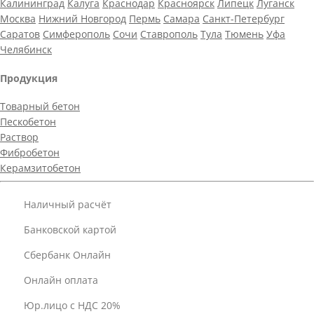
Калининград
Калуга
Краснодар
Красноярск
Липецк
Луганск
Москва
Нижний Новгород
Пермь
Самара
Санкт-Петербург
Саратов
Симферополь
Сочи
Ставрополь
Тула
Тюмень
Уфа
Челябинск
Продукция
Товарный бетон
Пескобетон
Раствор
Фибробетон
Керамзитобетон
Наличный расчёт
Банковской картой
Сбербанк Онлайн
Онлайн оплата
Юр.лицо с НДС 20%