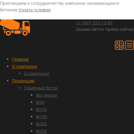
Приглашаем к сотрудничеству компании занимающиеся
бетоном
Узнать условия
+7 (967)
555-13-89
Закажи бетон прямо сейчас
Главная
О компании
О компании
Продукция
Товарный бетон
Все марки
М50
М100
М150
М200
М250