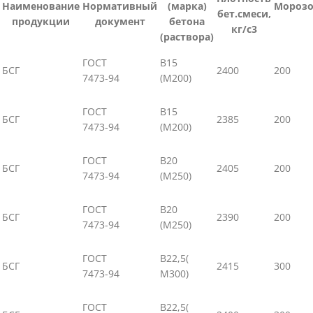
Наименование
Нормативный
(марка)
Морозо
бет.смеси,
продукции
документ
бетона
кг/с3
(раствора)
ГОСТ
В15
БСГ
2400
200
7473-94
(М200)
ГОСТ
В15
БСГ
2385
200
7473-94
(М200)
ГОСТ
В20
БСГ
2405
200
7473-94
(М250)
ГОСТ
В20
БСГ
2390
200
7473-94
(М250)
ГОСТ
В22,5(
БСГ
2415
300
7473-94
М300)
ГОСТ
В22,5(