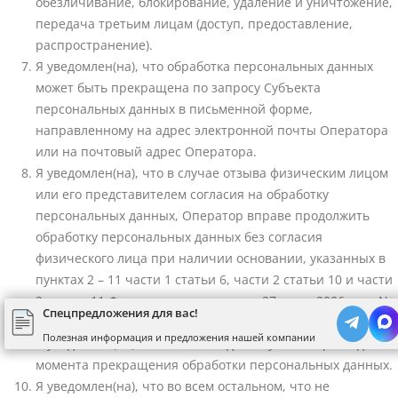
обезличивание, блокирование, удаление и уничтожение,
передача третьим лицам (доступ, предоставление,
распространение).
Я уведомлен(на), что обработка персональных данных
может быть прекращена по запросу Субъекта
персональных данных в письменной форме,
направленному на адрес электронной почты Оператора
или на почтовый адрес Оператора.
Я уведомлен(на), что в случае отзыва физическим лицом
или его представителем согласия на обработку
персональных данных, Оператор вправе продолжить
обработку персональных данных без согласия
физического лица при наличии основании, указанных в
пунктах 2 – 11 части 1 статьи 6, части 2 статьи 10 и части
2 статьи 11 Федерального закона от 27 июля 2006 года No
Спецпредложения для вас!
152-ФЗ «О персональных данных».
Полезная информация и предложения нашей компании
Я уведомлен(на), что Согласие действует все время до
момента прекращения обработки персональных данных.
Я уведомлен(на), что во всем остальном, что не