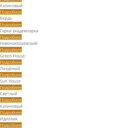
Калиновый
Подробнее
Бердь
Подробнее
Горки академпарка
Подробнее
Новониколаевский
Подробнее
Green House
Подробнее
Лазурный
Подробнее
Sun House
Подробнее
Светлый
Подробнее
Калиновый
Подробнее
Идиллия
Подробнее